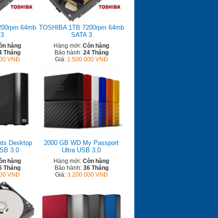
200rpm 64mb
TOSHIBA 1TB 7200rpm 64mb
 3
SATA 3
òn hàng
Hàng mới:
Còn hàng
4 Tháng
Bảo hành:
24 Tháng
000 VNĐ
Giá:
1.500.000 VNĐ
ts Desktop
2000 GB WD My Passport
USB 3.0
Ultra USB 3.0
òn hàng
Hàng mới:
Còn hàng
6 Tháng
Bảo hành:
36 Tháng
000 VNĐ
Giá:
3.200.000 VNĐ