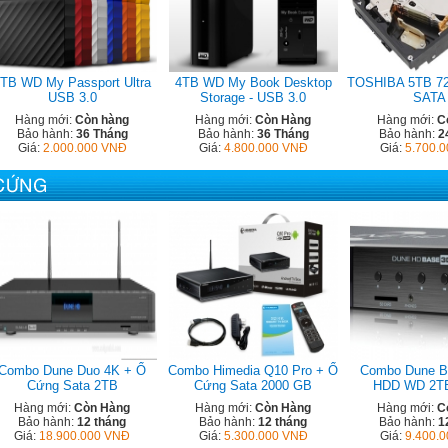
TB WD My Passport Ultra
4TB WD My Book Desktop
TOSHIBA 5TB 7
USB 3.0
Storage - USB 3.0
SATA
Hàng mới:
Còn hàng
Hàng mới:
Còn Hàng
Hàng mới:
C
Bảo hành:
36 Tháng
Bảo hành:
36 Tháng
Bảo hành:
2
Giá:
2.000.000 VNĐ
Giá:
4.800.000 VNĐ
Giá:
5.700.
Combo Dune Duo 4K + Ổ
Combo Himedia Q10 Pro + Ổ
Combo Dune B
Cứng Sata 2TB
Cứng Sata 2000 GB
HDD WD 2T
Hàng mới:
Còn Hàng
Hàng mới:
Còn Hàng
Hàng mới:
C
Bảo hành:
12 tháng
Bảo hành:
12 tháng
Bảo hành:
1
Giá:
18.900.000 VNĐ
Giá:
5.300.000 VNĐ
Giá:
9.400.