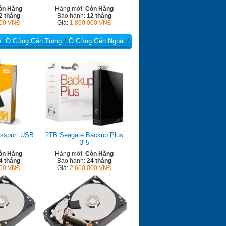
òn Hàng
Hàng mới:
Còn Hàng
2 tháng
Bảo hành:
12 tháng
000 VNĐ
Giá:
1.890.000 VNĐ
/
Ổ Cứng Gắn Trong
Ổ Cứng Gắn Ngoài
ssport USB
2TB Seagate Backup Plus
3"5
òn Hàng
Hàng mới:
Còn Hàng
4 tháng
Bảo hành:
24 tháng
000 VNĐ
Giá:
2.600.000 VNĐ