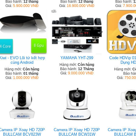
Bảo hành:
12 tháng
Bảo hành:
12 tháng
Bảo hành:
1
Giá:
5.900.000 VNĐ
Giá:
16.900.000 VNĐ
Giá:
7.900.
Kiwi - EVO Lõi tứ kết hợp
YAMAHA YHT-299
Code HDVip 0
cùng Android
Dụng HD
Hàng mới:
Còn hàng
Bảo hành:
12 Tháng
Hàng mới:
Còn hàng
Hàng mới:
C
Giá:
9.000.000 VNĐ
Bảo hành:
01 tháng
Bảo hà
Giá:
1.000.000 VNĐ
Giá:
750.0
Camera IP Xoay HD 720P
Camera IP Xoay HD 720P
Camera IP Xoa
BULLCAM BCV823W
BULLCAM BCW31W
BULLCAM 