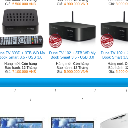
Bảo hành:
18 Tháng
Bảo hành:
18 Tháng
Bảo hành:
1
Giá:
5.500.000 VNĐ
Giá:
4.900.000 VNĐ
Giá:
8.000.
une TV 303D + 3TB WD My
Dune TV 102 + 3TB WD My
Dune TV 102 +
Book Smart 3.5 - USB 3.0
Book Smart 3.5 - USB 3.0
Book Smart 3.5
Hàng mới:
Còn hàng
Hàng mới:
Còn hàng
Hàng mới:
C
Bảo hành:
12 Tháng
Bảo hành:
12 Tháng
Bảo hành:
1
Giá:
7.100.000 VNĐ
Giá:
5.900.000 VNĐ
Giá:
5.200.
 Optoma
Máy Chiếu Panasonic
Máy Chiếu Viewsonic
Máy Chiếu Sony
andView Kéo Tay
GrandView Kéo Điện (Cyber)
GrandView Khung (Fixed-