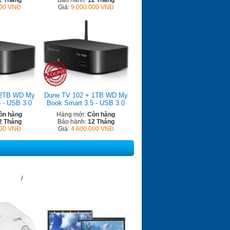
2 Tháng
Bảo hành:
12 Tháng
000 VNĐ
Giá:
9.000.000 VNĐ
 2TB WD My
Dune TV 102 + 1TB WD My
 - USB 3.0
Book Smart 3.5 - USB 3.0
òn hàng
Hàng mới:
Còn hàng
2 Tháng
Bảo hành:
12 Tháng
000 VNĐ
Giá:
4.600.000 VNĐ
Frame)
TẤT CẢ /