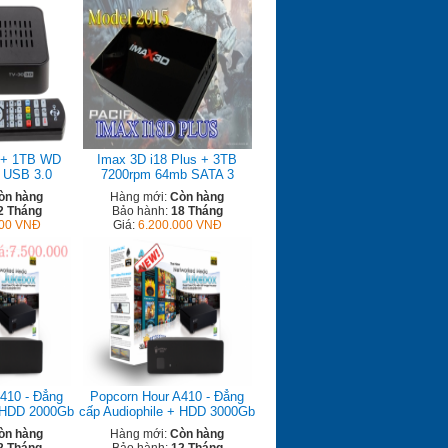
 + 1TB WD
Imax 3D i18 Plus + 3TB
- USB 3.0
7200rpm 64mb SATA 3
òn hàng
Hàng mới:
Còn hàng
2 Tháng
Bảo hành:
18 Tháng
000 VNĐ
Giá:
6.200.000 VNĐ
410 - Đẳng
Popcorn Hour A410 - Đẳng
+ HDD 2000Gb
cấp Audiophile + HDD 3000Gb
òn hàng
Hàng mới:
Còn hàng