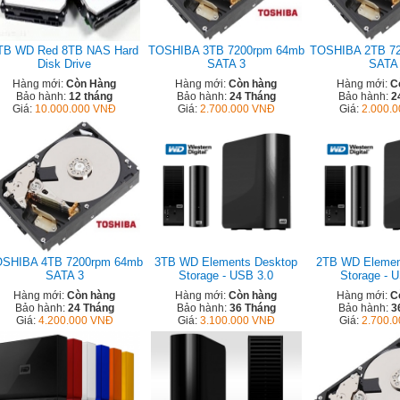
TB WD Red 8TB NAS Hard
TOSHIBA 3TB 7200rpm 64mb
TOSHIBA 2TB 7
Disk Drive
SATA 3
SATA
Hàng mới:
Còn Hàng
Hàng mới:
Còn hàng
Hàng mới:
C
Bảo hành:
12 tháng
Bảo hành:
24 Tháng
Bảo hành:
2
Giá:
10.000.000 VNĐ
Giá:
2.700.000 VNĐ
Giá:
2.000.
SHIBA 4TB 7200rpm 64mb
3TB WD Elements Desktop
2TB WD Elemen
SATA 3
Storage - USB 3.0
Storage - 
Hàng mới:
Còn hàng
Hàng mới:
Còn hàng
Hàng mới:
C
Bảo hành:
24 Tháng
Bảo hành:
36 Tháng
Bảo hành:
3
Giá:
4.200.000 VNĐ
Giá:
3.100.000 VNĐ
Giá:
2.700.