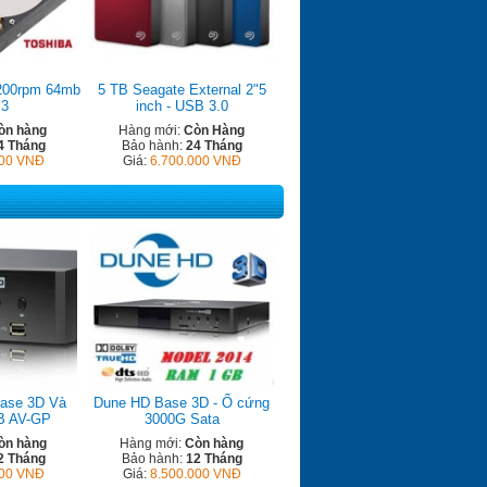
200rpm 64mb
5 TB Seagate External 2"5
 3
inch - USB 3.0
òn hàng
Hàng mới:
Còn Hàng
4 Tháng
Bảo hành:
24 Tháng
000 VNĐ
Giá:
6.700.000 VNĐ
ase 3D Và
Dune HD Base 3D - Ổ cứng
B AV-GP
3000G Sata
òn hàng
Hàng mới:
Còn hàng
2 Tháng
Bảo hành:
12 Tháng
000 VNĐ
Giá:
8.500.000 VNĐ