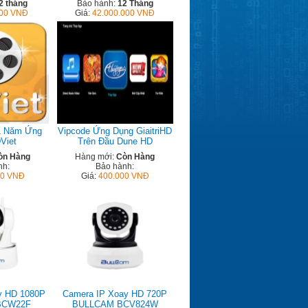
2 tháng
Bảo hành:
12 Tháng
000 VNĐ
Giá:
42.000.000 VNĐ
1 Năm Ứng
Vipcode Ứng Dụng GiaitriHD
Viet
Trên Đầu Dune HD
òn Hàng
Hàng mới:
Còn Hàng
nh:
Bảo hành:
00 VNĐ
Giá:
400.000 VNĐ
y HD 1080P
Camera IP Xoay HD 720P
BCW22F
BULLCAM BCV824W