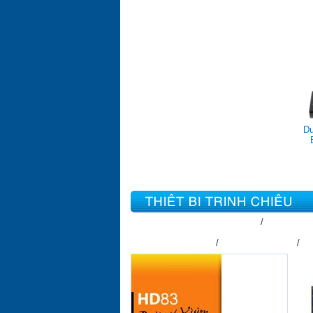
D
Máy Chiếu Home Cinema & 3D
Máy Chiếu
Màn Chiếu Các Loại
DigiStorm Screen
Gr