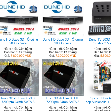
une HD Base 3D - Ổ cứng
Dune HD Base 3D - Ổ cứng
Dune TV 303D
2000G Sata
1000G Sata
Portable 2.5 
Hàng mới:
Còn hàng
Hàng mới:
Còn hàng
Hàng mới:
C
Bảo hành:
12 Tháng
Bảo hành:
12 Tháng
Bảo hành:
1
Giá:
7.800.000 VNĐ
Giá:
7.300.000 VNĐ
Giá:
5.800.
Imax 3D i18Plus + 2TB
Imax 3D i18Plus + 1TB
Popcorn Hour A
7200rpm 64mb SATA 3
7200rpm 64mb SATA 3
cấp Audiophile 
Hàng mới:
Còn hàng
Hàng mới:
Còn hàng
Hàng mới:
C