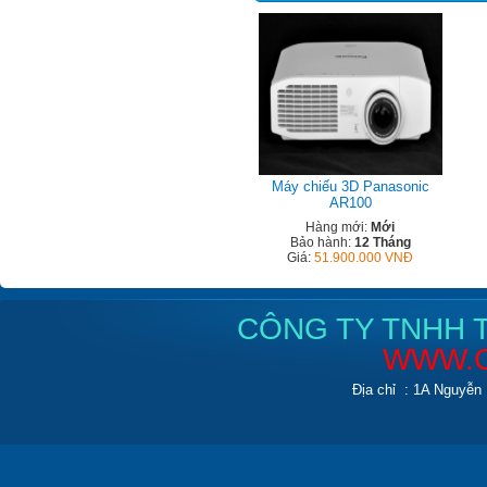
Máy chiếu 3D Panasonic
AR100
Hàng mới:
Mới
Bảo hành:
12 Tháng
Giá:
51.900.000 VNĐ
CÔNG TY TNHH T
WWW.C
Địa chỉ : 1A Nguyễn