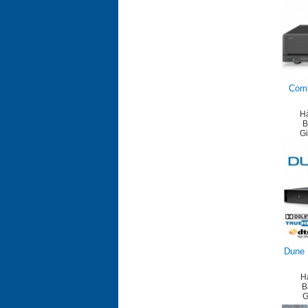
Com
H
B
G
Dune 
H
B
G