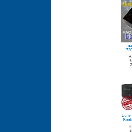
Ima
72
H
B
G
Dune 
Book
H
B