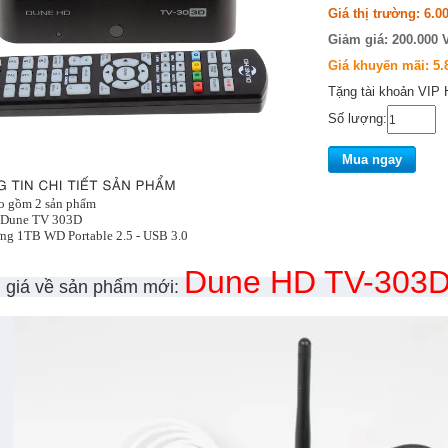
Giá thị trường:
6.0
Giảm giá: 200.000
Giá khuyến mãi:
5.
Tặng tài khoản VIP 
Số lượng:
Mua ngay
 gồm 2 sản phẩm
 Dune TV 303D
ng 1TB WD Portable 2.5 - USB 3.0
Dune HD TV-303
 giá về sản phẩm mới: