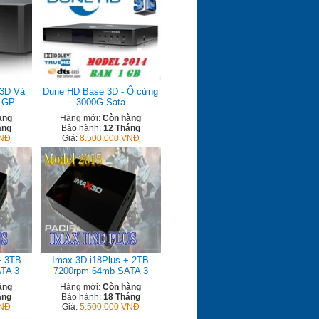
3D Và
Dune HD Base 3D - Ổ cứng
-GP
3000G Sata
àng
Hàng mới:
Còn hàng
áng
Bảo hành:
12 Tháng
VNĐ
Giá:
8.500.000 VNĐ
+ 3TB
Imax 3D i18Plus + 2TB
TA 3
7200rpm 64mb SATA 3
àng
Hàng mới:
Còn hàng
áng
Bảo hành:
18 Tháng
VNĐ
Giá:
5.500.000 VNĐ