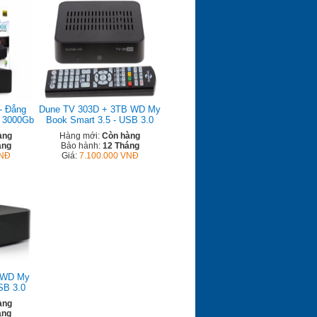
- Đẳng
Dune TV 303D + 3TB WD My
D 3000Gb
Book Smart 3.5 - USB 3.0
àng
Hàng mới:
Còn hàng
áng
Bảo hành:
12 Tháng
VNĐ
Giá:
7.100.000 VNĐ
 WD My
SB 3.0
àng
áng