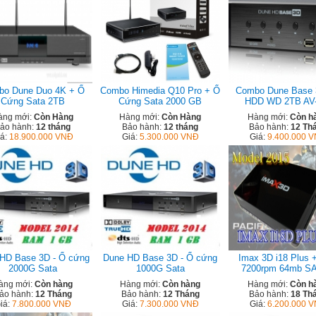
bo Dune Duo 4K + Ổ
Combo Himedia Q10 Pro + Ổ
Combo Dune Base 
Cứng Sata 2TB
Cứng Sata 2000 GB
HDD WD 2TB AV
àng mới:
Còn Hàng
Hàng mới:
Còn Hàng
Hàng mới:
Còn h
ảo hành:
12 tháng
Bảo hành:
12 tháng
Bảo hành:
12 Th
iá:
18.900.000 VNĐ
Giá:
5.300.000 VNĐ
Giá:
9.400.000 
HD Base 3D - Ổ cứng
Dune HD Base 3D - Ổ cứng
Imax 3D i18 Plus 
2000G Sata
1000G Sata
7200rpm 64mb SA
àng mới:
Còn hàng
Hàng mới:
Còn hàng
Hàng mới:
Còn h
ảo hành:
12 Tháng
Bảo hành:
12 Tháng
Bảo hành:
18 Th
iá:
7.800.000 VNĐ
Giá:
7.300.000 VNĐ
Giá:
6.200.000 