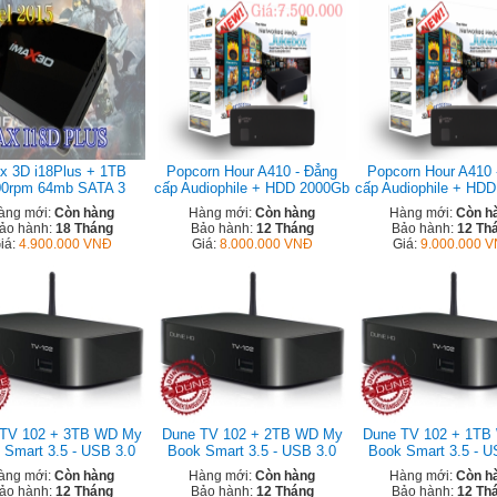
x 3D i18Plus + 1TB
Popcorn Hour A410 - Đẳng
Popcorn Hour A410 
00rpm 64mb SATA 3
cấp Audiophile + HDD 2000Gb
cấp Audiophile + HD
àng mới:
Còn hàng
Hàng mới:
Còn hàng
Hàng mới:
Còn h
ảo hành:
18 Tháng
Bảo hành:
12 Tháng
Bảo hành:
12 Th
iá:
4.900.000 VNĐ
Giá:
8.000.000 VNĐ
Giá:
9.000.000 
TV 102 + 3TB WD My
Dune TV 102 + 2TB WD My
Dune TV 102 + 1TB
 Smart 3.5 - USB 3.0
Book Smart 3.5 - USB 3.0
Book Smart 3.5 - U
àng mới:
Còn hàng
Hàng mới:
Còn hàng
Hàng mới:
Còn h
ảo hành:
12 Tháng
Bảo hành:
12 Tháng
Bảo hành:
12 Th