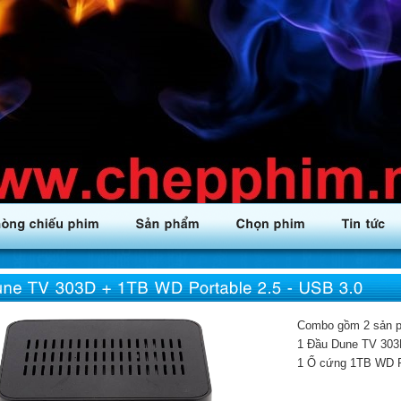
Combo gồm 2 sản 
1 Đầu Dune TV 303
1 Ổ cứng 1TB WD Po