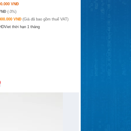
00.000 VNĐ
 VNĐ
(-3%)
800.000 VNĐ
(Giá đã bao gồm thuế VAT)
HDViet thời hạn 1 tháng
D