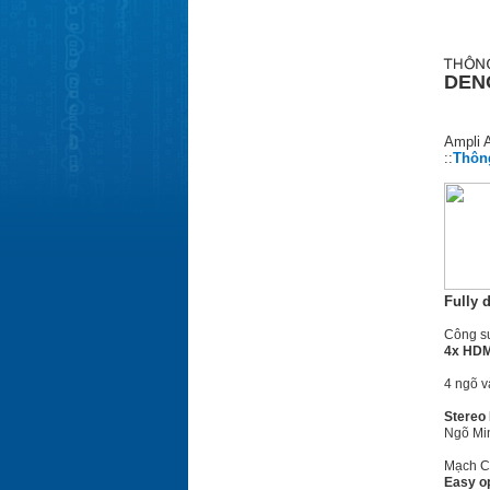
DEN
Ampli 
::
Thông
Fully d
Cô
ng s
4x HDMI
4 ngõ v
Stereo 
Ngõ Min
Mạch Co
Easy op