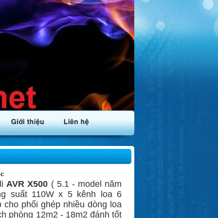
ốc
i
AVR X500
( 5.1 - model năm
ng suất 110W x 5 kênh loa 6
p cho phối ghép nhiều dòng loa
ích phòng 12m2 - 18m2 đánh tốt