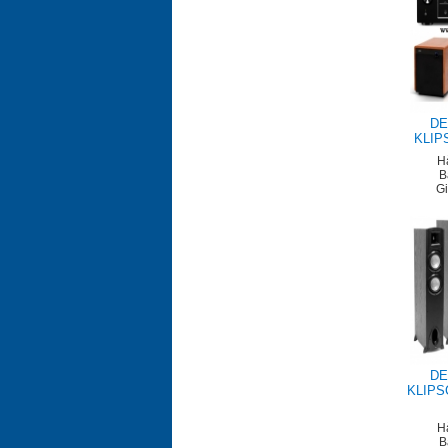
DE
KLIP
H
B
G
DE
KLIPS
H
B