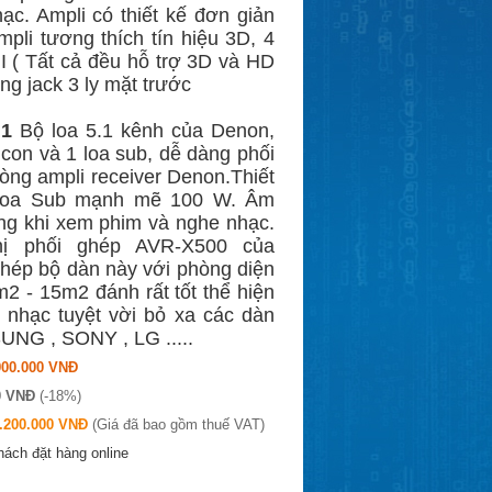
ạc. Ampli có thiết kế đơn giản
pli tương thích tín hiệu 3D, 4
 ( Tất cả đều hỗ trợ 3D và HD
ng jack 3 ly mặt trước
.1
Bộ loa 5.1 kênh của Denon,
con và 1 loa sub, dễ dàng phối
òng ampli receiver Denon.Thiết
Loa Sub mạnh mẽ 100 W. Âm
ng khi xem phim và nghe nhạc.
hị phối ghép AVR-X500 của
ghép bộ dàn này với phòng diện
m2 - 15m2 đánh rất tốt thể hiện
 nhạc tuyệt vời bỏ xa các dàn
NG , SONY , LG .....
900.000 VNĐ
00 VNĐ
(-18%)
.200.000 VNĐ
(Giá đã bao gồm thuế VAT)
ách đặt hàng online