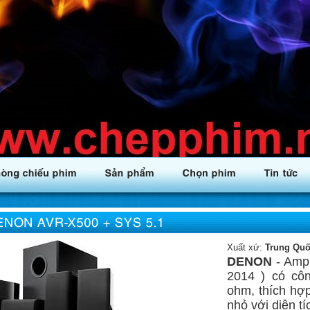
Xuất xứ:
Trung Qu
DENON
-
Ampl
2014 ) có cô
ohm, thích hợ
nhỏ với diện t