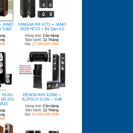
+ JAMO
YAMAHA RX-V771 + JAMO
O S360
S628 HCS3 = Bộ Dàn 5.0
àng
Hàng mới:
Còn hàng
áng
Bảo hành:
12 Tháng
VNĐ
Giá:
27.400.000 VNĐ
 YA NS-
DENON AVR X2000 +
 NS-333
KLIPSCH ICON + SUB
W515
Hàng mới:
Còn hàng
Bảo hành:
12 Tháng
àng
Giá:
42.800.000 VNĐ
áng
VNĐ