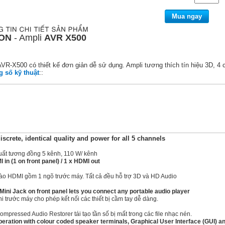
Mua ngay
ON
-
Ampli
AVR X500
AVR-X500 có thiết kế đơn giản dễ sử dụng. Ampli tương thích tín hiệu 3D,
4
c
 số kỹ thuật
::
iscrete, identical quality and power for all 5 channels
uất tương đồng 5 kênh, 110 W/ kênh
 in (1 on front panel) / 1 x HDMI out
ào HDMI gồm 1 ngõ trước máy. Tất cả đều hỗ trợ 3D và HD Audio
Mini Jack on front panel lets you connect any portable audio player
i trước máy cho phép kết nối các thiết bị cầm tay dễ dàng.
mpressed Audio Restorer tái tạo tần số bị mất trong các file nhạc nén.
eration with colour coded speaker terminals, Graphical User Interface (GUI) a