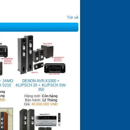
Trở về
+ JAMO
DENON AVR-X1000 +
O S210
KLIPSCH 20 + KLIPSCH SW-
350
àng
áng
Hàng mới:
Còn hàng
VNĐ
Bảo hành:
12 Tháng
Giá:
40.600.000 VNĐ