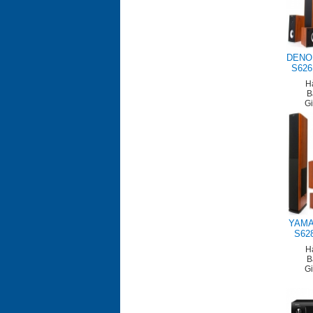
DENON
S626
H
B
G
YAMA
S62
H
B
G