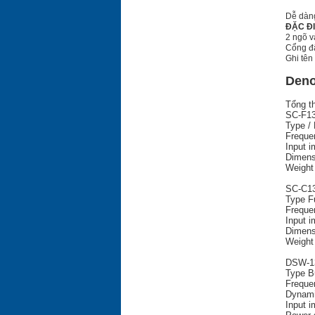
Dễ dàng
ĐẶC Đ
2 ngõ v
Cổng đấ
Ghi tên
Deno
Tổng th
SC-F13
Type / 
Freque
Input 
Dimens
Weight
SC-C13
Type Fu
Freque
Input 
Dimens
Weight
DSW-13
Type Bu
Freque
Dynami
Input 