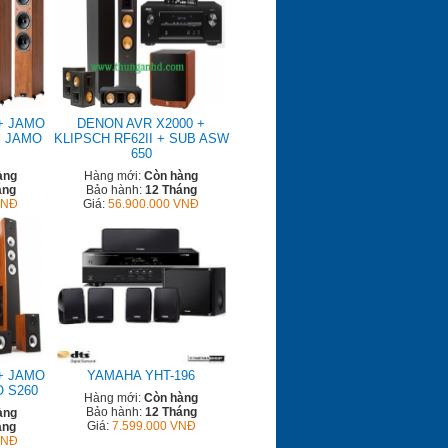
+ JAMO
DENON AVR X2000 +
+ JAMO
KLIPSCH RF62II + SUB ASW
650
àng
Hàng mới:
Còn hàng
áng
Bảo hành:
12 Tháng
VNĐ
Giá:
56.900.000 VNĐ
+ JAMO
YAMAHA YHT-196
O S260
Hàng mới:
Còn hàng
Bảo hành:
12 Tháng
àng
Giá:
7.599.000 VNĐ
áng
VNĐ