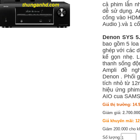
cả phim lẫn nh
dễ sử dụng. Am
cổng vào HDMI
Audio ).và 1 cổ
Denon SYS 5
bao gồm 5 loa 
ghép với các d
kế gọn nhẹ. 
thanh sống độ
Ampli đề ng
Denon . Phối 
tích nhỏ từ 12
hiệu ứng phim
AIO cua SAMSU
Giá thị trường:
14.
Giảm giá: 2.700.0
Giá khuyến mãi:
12
Giảm 200.000 cho kh
Số lượng: