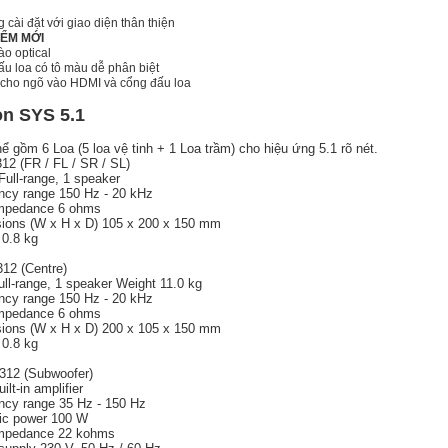
 cài đặt với giao diện thân thiện
IỂM MỚI
ào optical
u loa có tô màu dễ phân biệt
 cho ngõ vào HDMI và cổng đấu loa
n SYS 5.1
ể gồm 6 Loa (5 loa vệ tinh + 1 Loa trầm) cho hiệu ứng 5.1 rõ nét.
12 (FR / FL / SR / SL)
Full-range, 1 speaker
ncy range 150 Hz - 20 kHz
impedance 6 ohms
ions (W x H x D) 105 x 200 x 150 mm
 0.8 kg
12 (Centre)
ll-range, 1 speaker Weight 11.0 kg
ncy range 150 Hz - 20 kHz
impedance 6 ohms
ions (W x H x D) 200 x 105 x 150 mm
 0.8 kg
12 (Subwoofer)
ilt-in amplifier
ncy range 35 Hz - 150 Hz
c power 100 W
impedance 22 kohms