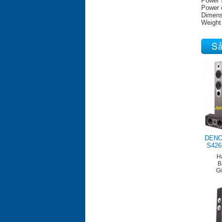
Power 
Power 
Dimens
Weight
DENO
S426
H
B
G