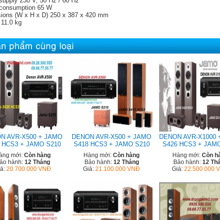
supply 230 V, 50 Hz / 60 Hz
consumption 65 W
ions (W x H x D) 250 x 387 x 420 mm
 11.0 kg
N AVR-X500 + JAMO
DENON AVR-X500 + JAMO
DENON AVR-X1000 
 HCS3 + JAMO S210
S418 HCS3 + JAMO S210
S426 HCS3 + JAM
àng mới:
Còn hàng
Hàng mới:
Còn hàng
Hàng mới:
Còn h
ảo hành:
12 Tháng
Bảo hành:
12 Tháng
Bảo hành:
12 Th
iá:
20.700.000 VNĐ
Giá:
21.100.000 VNĐ
Giá:
22.500.000 