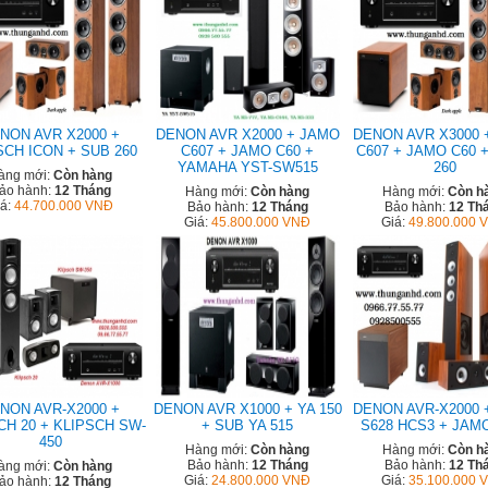
NON AVR X2000 +
DENON AVR X2000 + JAMO
DENON AVR X3000 
SCH ICON + SUB 260
C607 + JAMO C60 +
C607 + JAMO C60 
YAMAHA YST-SW515
260
àng mới:
Còn hàng
ảo hành:
12 Tháng
Hàng mới:
Còn hàng
Hàng mới:
Còn h
iá:
44.700.000 VNĐ
Bảo hành:
12 Tháng
Bảo hành:
12 Th
Giá:
45.800.000 VNĐ
Giá:
49.800.000 
NON AVR-X2000 +
DENON AVR X1000 + YA 150
DENON AVR-X2000 
CH 20 + KLIPSCH SW-
+ SUB YA 515
S628 HCS3 + JAM
450
Hàng mới:
Còn hàng
Hàng mới:
Còn h
Bảo hành:
12 Tháng
Bảo hành:
12 Th
àng mới:
Còn hàng
Giá:
24.800.000 VNĐ
Giá:
35.100.000 
ảo hành:
12 Tháng