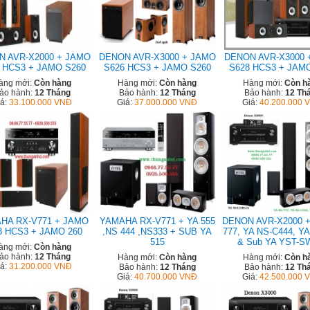
 AVR-X2000 + JAMO
DENON AVR-X3000 + JAMO
DENON AVR-X3000 
 HCS3 + JAMO S260
S626 HCS3 + JAMO S260
S628 HCS3 + JAM
àng mới:
Còn hàng
Hàng mới:
Còn hàng
Hàng mới:
Còn h
ảo hành:
12 Tháng
Bảo hành:
12 Tháng
Bảo hành:
12 Th
iá:
33.100.000 VNĐ
Giá:
37.000.000 VNĐ
Giá:
40.200.000 
HA RX-V771 + JAMO
YAMAHA RX-V771 + YA 555
DENON AVR-X2000 +
8 HCS3 + JAMO 260
,NS 444 ,NS333 + SUB YA
777, YA NS-C444, YA
515
& Sub YA YST-S
àng mới:
Còn hàng
ảo hành:
12 Tháng
Hàng mới:
Còn hàng
Hàng mới:
Còn h
iá:
31.200.000 VNĐ
Bảo hành:
12 Tháng
Bảo hành:
12 Th
Giá:
40.700.000 VNĐ
Giá:
42.500.000 