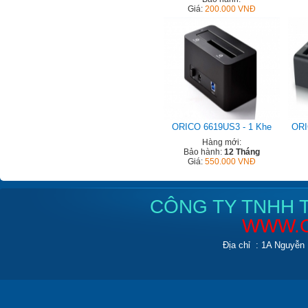
Giá:
200.000 VNĐ
ORICO 6619US3 - 1 Khe
ORI
Hàng mới:
Bảo hành:
12 Tháng
Giá:
550.000 VNĐ
CÔNG TY TNHH T
WWW.C
Địa chỉ : 1A Nguyễn