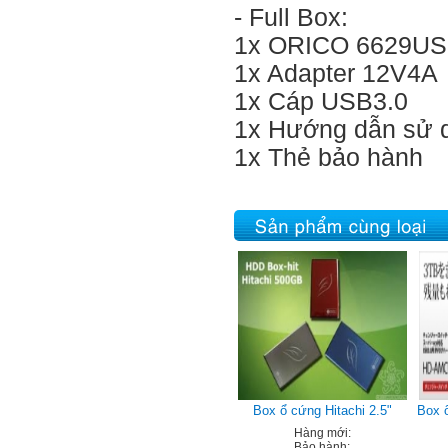
- Full Box:
1x ORICO 6629US
1x Adapter 12V4A
1x Cáp USB3.0
1x Hướng dẫn sử 
1x Thẻ bảo hành
Box ổ cứng Hitachi 2.5"
Box 
Hàng mới:
Bảo hành: