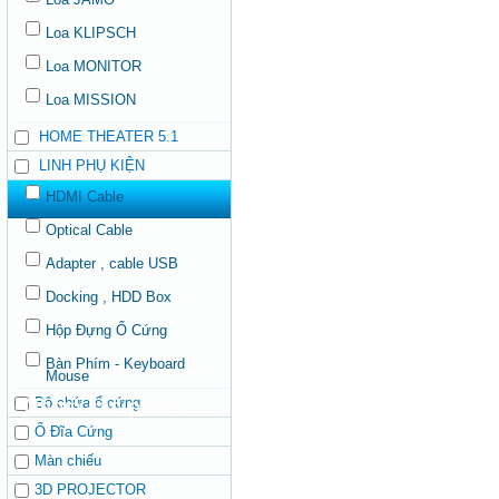
Loa KLIPSCH
Loa MONITOR
Loa MISSION
HOME THEATER 5.1
LINH PHỤ KIỆN
HDMI Cable
Optical Cable
Adapter , cable USB
Docking , HDD Box
Hộp Đựng Ổ Cứng
Bàn Phím - Keyboard
Mouse
Bộ chứa ổ cứng
Ổ Đĩa Cứng
Màn chiếu
3D PROJECTOR