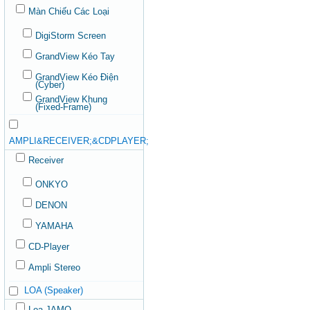
Màn Chiếu Các Loại
DigiStorm Screen
GrandView Kéo Tay
GrandView Kéo Điện
(Cyber)
GrandView Khung
(Fixed-Frame)
AMPLI&RECEIVER;&CDPLAYER;
Receiver
ONKYO
DENON
YAMAHA
CD-Player
Ampli Stereo
LOA (Speaker)
Loa JAMO