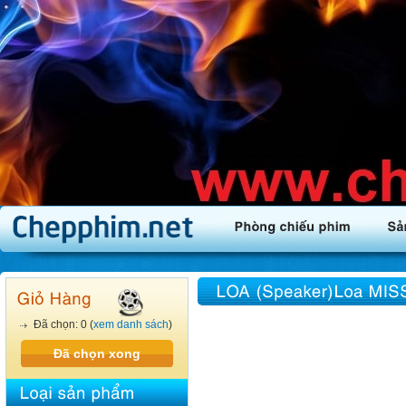
Đã chọn: 0 (
xem danh sách
)
Đã chọn xong