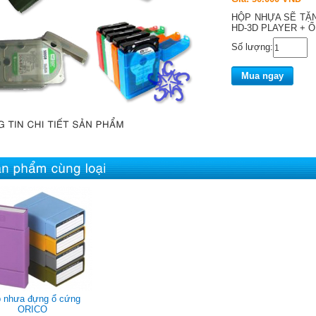
HỘP NHỰA SẼ TẶ
HD-3D PLAYER + Ổ 
Số lượng:
Mua ngay
 nhưa đựng ổ cứng
ORICO