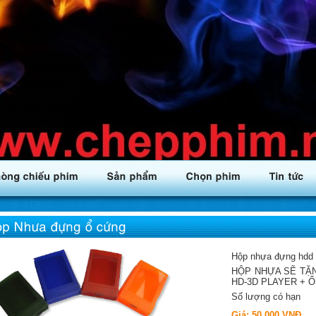
Hộp nhựa đựng hdd g
HỘP NHỰA SẼ TẶ
HD-3D PLAYER + Ổ 
Số lượng có hạn
Giá:
50.000 VNĐ