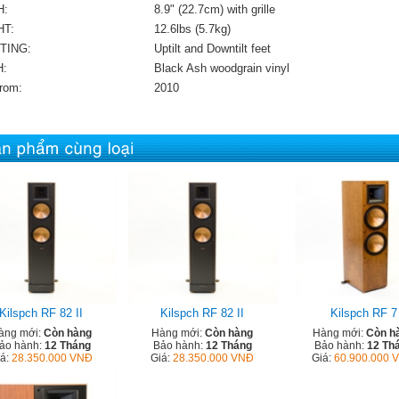
H:
8.9" (22.7cm) with grille
HT:
12.6lbs (5.7kg)
TING:
Uptilt and Downtilt feet
H:
Black Ash woodgrain vinyl
From:
2010
Kilspch RF 82 II
Kilspch RF 82 II
Kilspch RF 7
àng mới:
Còn hàng
Hàng mới:
Còn hàng
Hàng mới:
Còn h
ảo hành:
12 Tháng
Bảo hành:
12 Tháng
Bảo hành:
12 Th
iá:
28.350.000 VNĐ
Giá:
28.350.000 VNĐ
Giá:
60.900.000 