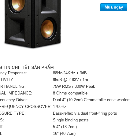
Mua ngay
ency Response:
88Hz-24KHz ± 3dB
TIVITY:
95dB @ 2.83V / 1m
R HANDLING:
75W RMS / 300W Peak
NAL IMPEDANCE:
8 Ohms compatible
equency Driver:
Dual 4" (10.2cm) Cerametallic cone woofers
 FREQUENCY CROSSOVER:
1700Hz
OSURE TYPE:
Bass-reflex via dual front-firing ports
S:
Single binding posts
T:
5.4" (13.7cm)
:
16" (40.7cm)