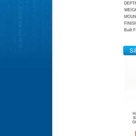
DEPT
WEIG
MOUN
FINIS
Built 
H
B
G