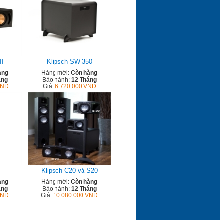
II
Klipsch SW 350
àng
Hàng mới:
Còn hàng
áng
Bảo hành:
12 Tháng
VNĐ
Giá:
6.720.000 VNĐ
Klipsch C20 và S20
àng
Hàng mới:
Còn hàng
áng
Bảo hành:
12 Tháng
VNĐ
Giá:
10.080.000 VNĐ