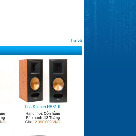
Trở về
Loa Klispch RB81 II
àng
Hàng mới:
Còn hàng
áng
Bảo hành:
12 Tháng
VNĐ
Giá:
12.390.000 VNĐ