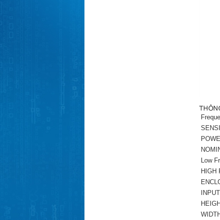
Frequ
SENSI
POWE
NOMI
Low Fr
HIGH
ENCL
INPUT
HEIGH
WIDTH