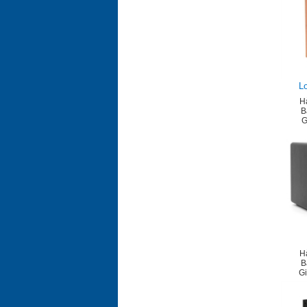
L
H
B
G
H
B
G