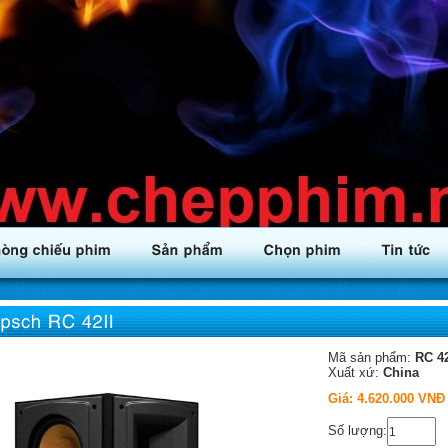
Mã sản phẩm:
RC 42
Xuất xứ:
China
Giá:
4.620.000 VNĐ
Số lượng: