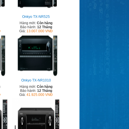
Onkyo TX-NR525
Hàng mới:
Còn hàng
Bảo hành:
12 Tháng
Đ
Giá:
13.007.000 VNĐ
Onkyo TX-NR1010
g
Hàng mới:
Còn hàng
Bảo hành:
12 Tháng
Đ
Giá:
41.925.000 VNĐ