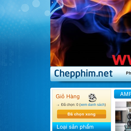
Đã chọn: 0 (
xem danh sách
)
Đã chọn xong