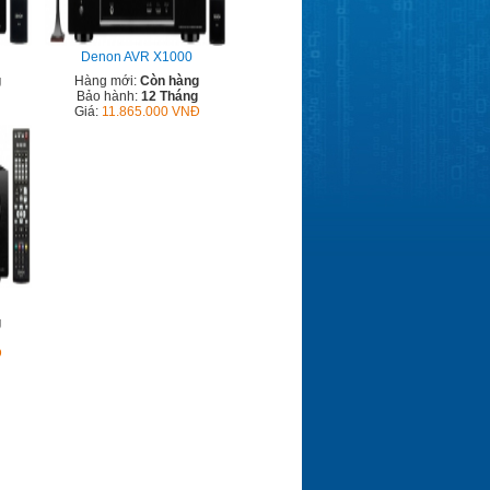
Denon AVR X1000
g
Hàng mới:
Còn hàng
Bảo hành:
12 Tháng
Giá:
11.865.000 VNĐ
g
Đ