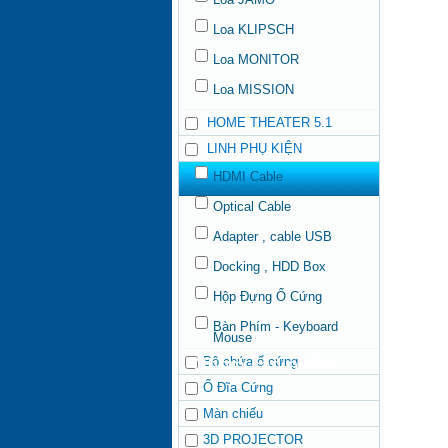
Loa KLIPSCH
Loa MONITOR
Loa MISSION
HOME THEATER 5.1
LINH PHỤ KIỆN
HDMI Cable
Optical Cable
Adapter , cable USB
Docking , HDD Box
Hộp Đựng Ổ Cứng
Bàn Phím - Keyboard
Mouse
Bộ chứa ổ cứng
Ổ Đĩa Cứng
Màn chiếu
3D PROJECTOR