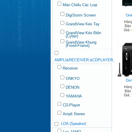
Màn Chiếu Các Loại
DigiStorm Screen
Onk
Hàng
GrandView Kéo Tay
Bảo
Giá:
GrandView Kéo Điện
(Cyber)
GrandView Khung
(Fixed-Frame)
AMPLI&RECEIVER;&CDPLAYER;
Receiver
ONKYO
Den
Hàng
DENON
Bảo
Giá:
YAMAHA
CD-Player
Ampli Stereo
LOA (Speaker)
Loa JAMO