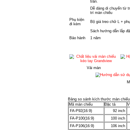
trần.
Dễ dàng di chuyển từ tr
trí màn chiếu
Phụ kiện
Bộ giá treo chữ L + phụ
đi kèm
Sách hướng dẫn lắp đặ
Bảo hành
1 năm
Vải màn
M
Bảng so sánh kích thước màn chiếu
Mã màn chiếu
Đặc tả
V
FA-P92(16:9)
92 inch
FA-P100(16:9)
100 inch
FA-P106(16:9)
106 inch