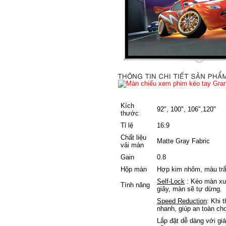
Kích
92", 100", 106",120"
thước
Tỉ lệ
16:9
Chất liệu
Matte Gray Fabric
vải màn
Gain
0.8
Hộp màn
Hợp kim nhôm, màu tr
Self-Lock
: Kéo màn xuố
Tính năng
giây, màn sẽ tự dừng.
Speed Reduction
: Khi 
nhanh, giúp an toàn ch
Lắp đặt dễ dàng với giá