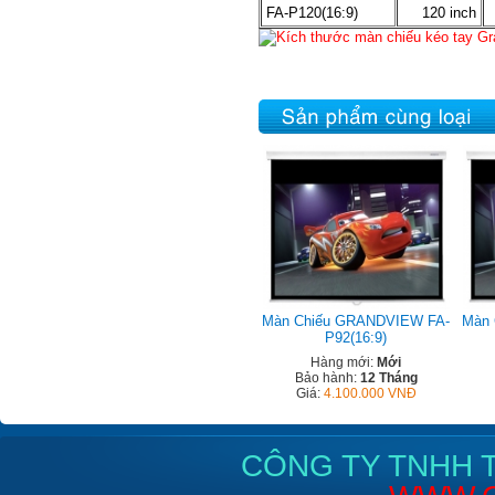
FA-P120(16:9)
120 inch
Màn Chiếu GRANDVIEW FA-
Màn 
P92(16:9)
Hàng mới:
Mới
Bảo hành:
12 Tháng
Giá:
4.100.000 VNĐ
CÔNG TY TNHH T