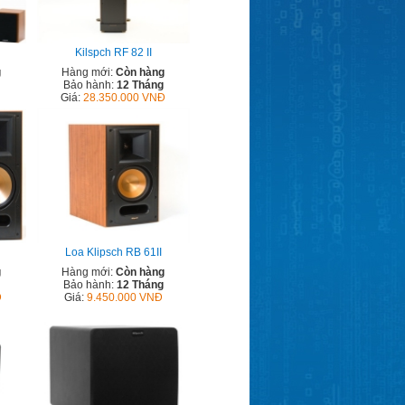
Kilspch RF 82 II
g
Hàng mới:
Còn hàng
Bảo hành:
12 Tháng
Giá:
28.350.000 VNĐ
Loa Klipsch RB 61II
g
Hàng mới:
Còn hàng
Bảo hành:
12 Tháng
Đ
Giá:
9.450.000 VNĐ