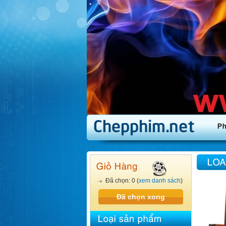
Đã chọn: 0 (
xem danh sách
)
Đã chọn xong