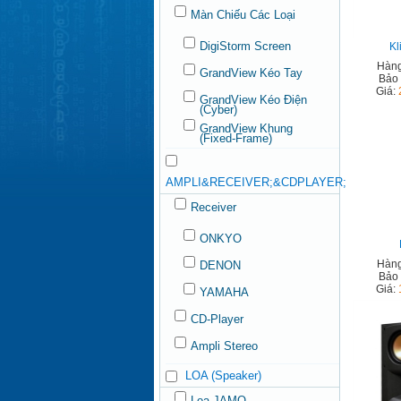
Màn Chiếu Các Loại
DigiStorm Screen
Kl
Hàng
GrandView Kéo Tay
Bảo
Giá:
GrandView Kéo Điện
(Cyber)
GrandView Khung
(Fixed-Frame)
AMPLI&RECEIVER;&CDPLAYER;
Receiver
ONKYO
Hàng
DENON
Bảo
Giá:
YAMAHA
CD-Player
Ampli Stereo
LOA (Speaker)
Loa JAMO