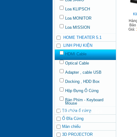
Loa KLIPSCH
Kl
Loa MONITOR
Hàng
Bảo
Loa MISSION
Giá:
HOME THEATER 5.1
LINH PHỤ KIỆN
HDMI Cable
Optical Cable
Adapter , cable USB
Docking , HDD Box
Hộp Đựng Ổ Cứng
Bàn Phím - Keyboard
Mouse
Bộ chứa ổ cứng
Ổ Đĩa Cứng
Màn chiếu
3D PROJECTOR