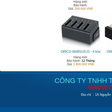
Hàng mới:
Bảo hành:
Giá:
200.000 VNĐ
ORICO 6648SUSJ3 - 4 khe
ORI
Hàng mới:
Bảo hành:
12 Tháng
Giá:
1.800.000 VNĐ
CÔNG TY TNHH T
WWW.C
Địa chỉ : 1A Nguyễn