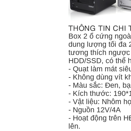
Box 2 ổ cứng ngoà
dung lượng tối đa
tương thích ngược
HDD/SSD, có thể ho
- Quạt làm mát si
- Không dùng vít kh
- Màu sắc: Đen, b
- Kích thước: 19
- Vật liệu: Nhôm h
- Nguồn 12V/4A
- Hoạt động trên 
lên.