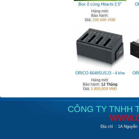
Box ổ cứng Hitachi 2.5"
O
Hàng mới:
Bảo hành:
Giá:
200.000 VNĐ
ORICO 6648SUSJ3 - 4 khe
ORI
Hàng mới:
Bảo hành:
12 Tháng
Giá:
1.800.000 VNĐ
CÔNG TY TNHH T
WWW.C
Địa chỉ : 1A Nguyễn