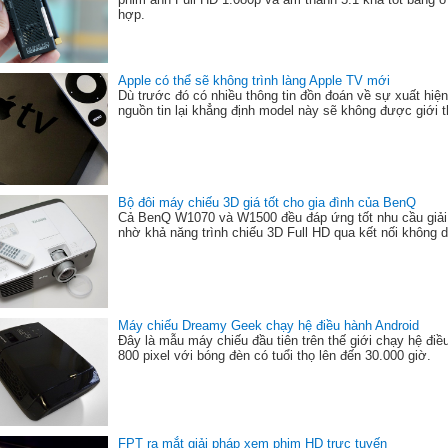
hợp.
Apple có thể sẽ không trình làng Apple TV mới
Dù trước đó có nhiều thông tin đồn đoán về sự xuất hi
nguồn tin lại khẳng định model này sẽ không được giới th
Bộ đôi máy chiếu 3D giá tốt cho gia đình của BenQ
Cả BenQ W1070 và W1500 đều đáp ứng tốt nhu cầu giải 
nhờ khả năng trình chiếu 3D Full HD qua kết nối không d
Máy chiếu Dreamy Geek chạy hệ điều hành Android
Đây là mẫu máy chiếu đầu tiên trên thế giới chạy hệ điề
800 pixel với bóng đèn có tuổi thọ lên đến 30.000 giờ.
FPT ra mắt giải pháp xem phim HD trực tuyến