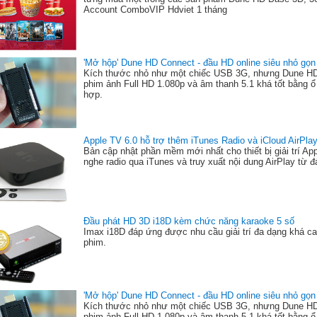
Account ComboVIP Hdviet 1 tháng
'Mở hộp' Dune HD Connect - đầu HD online siêu nhỏ gọn
Kích thước nhỏ như một chiếc USB 3G, nhưng Dune HD C
phim ảnh Full HD 1.080p và âm thanh 5.1 khá tốt bằng ổ
hợp.
Apple TV 6.0 hỗ trợ thêm iTunes Radio và iCloud AirPla
Bản cập nhật phần mềm mới nhất cho thiết bị giải trí A
nghe radio qua iTunes và truy xuất nội dung AirPlay từ 
Đầu phát HD 3D i18D kèm chức năng karaoke 5 số
Imax i18D đáp ứng được nhu cầu giải trí đa dạng khá c
phim.
'Mở hộp' Dune HD Connect - đầu HD online siêu nhỏ gọn
Kích thước nhỏ như một chiếc USB 3G, nhưng Dune HD C
phim ảnh Full HD 1.080p và âm thanh 5.1 khá tốt bằng ổ