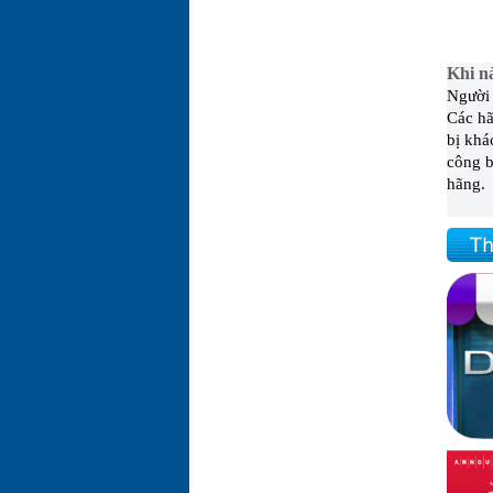
Khi n
Người 
Các hã
bị khá
công b
hãng.