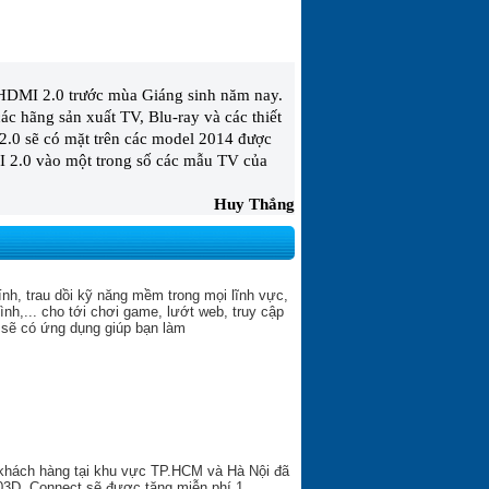
 HDMI 2.0 trước mùa Giáng sinh năm nay.
ác hãng sản xuất TV, Blu-ray và các thiết
2.0 sẽ có mặt trên các model 2014 được
I 2.0 vào một trong số các mẫu TV của
Huy Thắng
hính, trau dồi kỹ năng mềm trong mọi lĩnh vực,
ình,... cho tới chơi game, lướt web, truy cập
 sẽ có ứng dụng giúp bạn làm
 khách hàng tại khu vực TP.HCM và Hà Nội đã
3D, Connect sẽ được tặng miễn phí 1