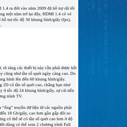
1.4 ra đời vào năm 2009 đã hỗ trợ rất tốt
ảng một năm trở lại đây, HDMI 1.4 có vẻ
hỗ trợ tốc độ 30 khung hình/giây (fps),
.
õ ràng các thiết bị này cần phải được kết
này cũng như tần số quét ngày càng cao. Do
ung hình lên đến 60 khung hình/giây.
 2D có tần số quét cao, chẳng hạn như
 ở tốc độ 24 khung hình/giây, sự cải tiến
ng trình TV.
 “ống” truyền dữ liệu từ các nguồn phát
 đến 18 Gb/giây, cao hơn gần gấp đôi so
g có thể sẽ có tần số quét cao hơn ở độ
ười dùng có thể xem 2 chương trình Full