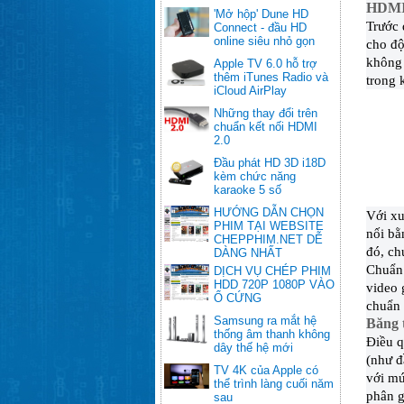
HDMI 
'Mở hộp' Dune HD
Trước 
Connect - đầu HD
online siêu nhỏ gọn
cho độ
không 
Apple TV 6.0 hỗ trợ
thêm iTunes Radio và
trong 
iCloud AirPlay
Những thay đổi trên
chuẩn kết nối HDMI
2.0
Đầu phát HD 3D i18D
kèm chức năng
karaoke 5 số
HƯỚNG DẪN CHỌN
Với xu
PHIM TẠI WEBSITE
nối bằ
CHEPPHIM.NET DỄ
đó, ch
DÀNG NHẤT
Chuẩn 
DỊCH VỤ CHÉP PHIM
HDD 720P 1080P VÀO
video 
Ổ CỨNG
chuẩn 
Samsung ra mắt hệ
Băng 
thống âm thanh không
Điều q
dây thế hệ mới
(như đ
TV 4K của Apple có
với mứ
thể trình làng cuối năm
phân g
sau