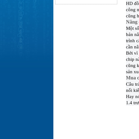
HD đồn
công n
cũng h
Nâng 
Một số
bản nâ
trình 
cần nâ
Bởi vì
chip n
cũng k
sản xu
Mua c
Câu tr
nối ki
Hay nó
1.4 tr