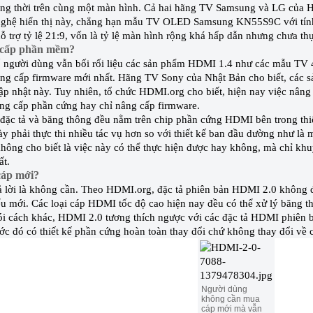
g thời trên cùng một màn hình. Cả hai hãng TV Samsung và LG của H
ghệ hiển thị này, chẳng hạn mẫu TV OLED Samsung KN55S9C với tính
ỗ trợ tỷ lệ 21:9, vốn là tỷ lệ màn hình rộng khá hấp dẫn nhưng chưa th
cấp phần mềm?
 người dùng vẫn bối rối liệu các sản phẩm HDMI 1.4 như các mẫu TV 4K
ng cấp firmware mới nhất. Hãng TV Sony của Nhật Bản cho biết, các s
cập nhật này. Tuy nhiên, tổ chức HDMI.org cho biết, hiện nay việc nâng
ng cấp phần cứng hay chỉ nâng cấp firmware.
 đặc tả và băng thông đều nằm trên chip phần cứng HDMI bên trong thi
ày phải thực thi nhiều tác vụ hơn so với thiết kế ban đầu dường như l
hông cho biết là việc này có thể thực hiện được hay không, mà chỉ kh
ất.
áp mới?
ả lời là không cần. Theo HDMI.org, đặc tả phiên bản HDMI 2.0 không đ
ểu mới. Các loại cáp HDMI tốc độ cao hiện nay đều có thể xử lý băng t
i cách khác, HDMI 2.0 tương thích ngược với các đặc tả HDMI phiên 
ước đó có thiết kế phần cứng hoàn toàn thay đổi chứ không thay đổi về c
Người dùng
không cần mua
cáp mới mà vẫn