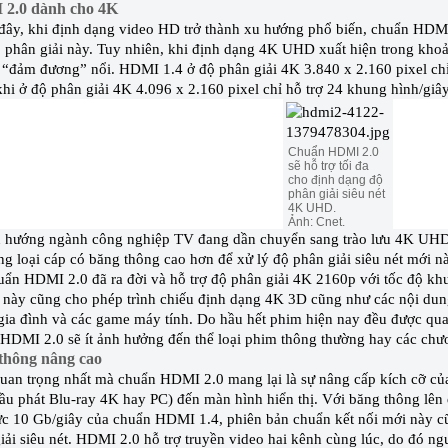
2.0 dành cho 4K
đây, khi định dạng video HD trở thành xu hướng phổ biến, chuẩn HDMI 
 phân giải này. Tuy nhiên, khi định dạng 4K UHD xuất hiện trong kho
“đảm đương” nổi. HDMI 1.4 ở độ phân giải 4K 3.840 x 2.160 pixel chỉ 
khi ở độ phân giải 4K 4.096 x 2.160 pixel chỉ hỗ trợ 24 khung hình/giây
Chuẩn HDMI 2.0
sẽ hỗ trợ tối đa
cho định dạng độ
phân giải siêu nét
4K UHD.
Ảnh:
Cnet
.
 hướng ngành công nghiệp TV đang dần chuyển sang trào lưu 4K UHD, r
ng loại cáp có băng thông cao hơn để xử lý độ phân giải siêu nét mới 
uẩn HDMI 2.0 đã ra đời và hỗ trợ độ phân giải 4K 2160p với tốc độ kh
này cũng cho phép trình chiếu định dạng 4K 3D cũng như các nội dung
gia đình và các game máy tính. Do hầu hết phim hiện nay đều được quay
HDMI 2.0 sẽ ít ảnh hưởng đến thể loại phim thông thường hay các chươ
thông nâng cao
uan trọng nhất mà chuẩn HDMI 2.0 mang lại là sự nâng cấp kích cỡ của
ầu phát Blu-ray 4K hay PC) đến màn hình hiển thị. Với băng thông lên
c 10 Gb/giây của chuẩn HDMI 1.4, phiên bản chuẩn kết nối mới này cũn
iải siêu nét. HDMI 2.0 hỗ trợ truyền video hai kênh cùng lúc, do đó ng