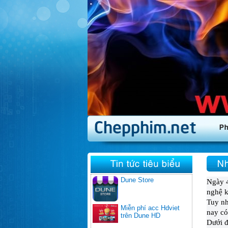
Dune Store
Ngày 4
nghệ k
Tuy nh
Miễn phí acc Hdviet
nay có
trên Dune HD
Dưới đ