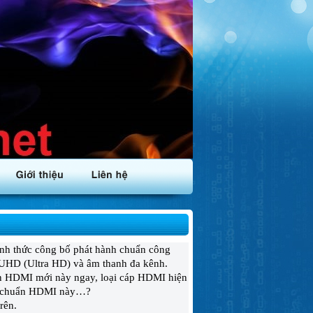
ính thức công bố phát hành chuẩn công
 UHD (Ultra HD) và âm thanh đa kênh.
huẩn HDMI mới này ngay, loại cáp HDMI hiện
 bị chuẩn HDMI này…?
rên.