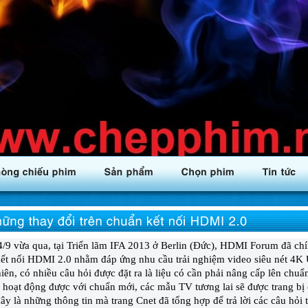
/9 vừa qua, tại Triển lãm IFA 2013 ở Berlin (Đức), HDMI Forum đã ch
ết nối HDMI 2.0 nhằm đáp ứng nhu cầu trải nghiệm video siêu nét 4K
iên, có nhiều câu hỏi được đặt ra là liệu có cần phải nâng cấp lên c
 hoạt động được với chuẩn mới, các mẫu TV tương lai sẽ được trang
ây là những thông tin mà trang
Cnet
đã tổng hợp để trả lời các câu hỏi t