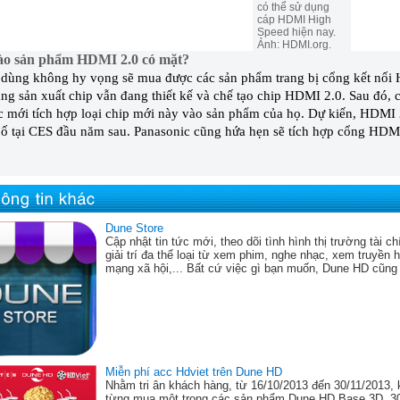
có thể sử dụng
cáp HDMI High
Speed hiện nay.
Ảnh:
HDMI.org
.
ào sản phẩm HDMI 2.0 có mặt?
dùng không hy vọng sẽ mua được các sản phẩm trang bị cổng kết nối
ng sản xuất chip vẫn đang thiết kế và chế tạo chip HDMI 2.0. Sau đó, c
c mới tích hợp loại chip mới này vào sản phẩm của họ. Dự kiến, HDMI 
ố tại CES đầu năm sau. Panasonic cũng hứa hẹn sẽ tích hợp cổng HDM
Dune Store
Cập nhật tin tức mới, theo dõi tình hình thị trường tài c
giải trí đa thể loại từ xem phim, nghe nhạc, xem truyền h
mạng xã hội,... Bất cứ việc gì bạn muốn, Dune HD cũng
Miễn phí acc Hdviet trên Dune HD
Nhằm tri ân khách hàng, từ 16/10/2013 đến 30/11/2013,
từng mua một trong các sản phẩm Dune HD Base 3D, 30