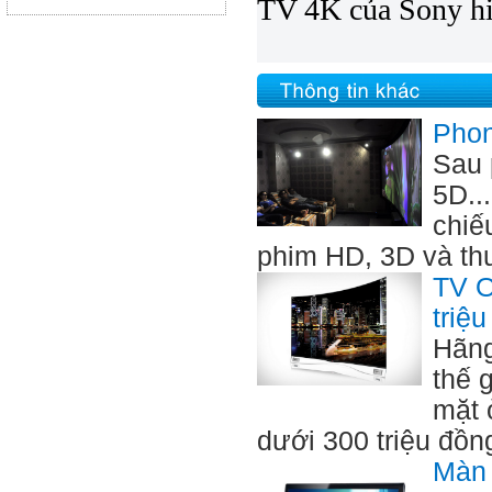
TV 4K của Sony hiệ
Phon
Sau 
5D..
chiế
phim HD, 3D và thu
TV O
triệ
Hãng
thế 
mặt 
dưới 300 triệu đồn
Màn 