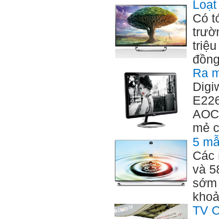
Loạt
Có t
trườ
triệ
đồng
Ra m
Digi
E226
AOC 
mẻ c
5 mẫ
Các 
và 5
sớm 
khoả
TV O