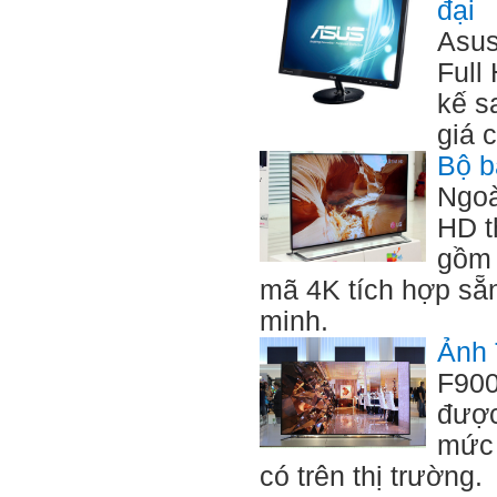
đại
Asus
Full
kế s
giá c
Bộ b
Ngoà
HD t
gồm 
mã 4K tích hợp sẵn
minh.
Ảnh 
F900
được
mức 
có trên thị trường.