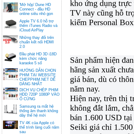
kho ứng dụng trực
'Mở hộp' Dune HD
Connect - đầu HD
TV này cũng hỗ trợ
online siêu nhỏ gọn
kiếm Personal Box 
Apple TV 6.0 hỗ trợ
thêm iTunes Radio và
iCloud AirPlay
Những thay đổi trên
chuẩn kết nối HDMI
2.0
Đầu phát HD 3D i18D
Sản phẩm hiện đang
kèm chức năng
karaoke 5 số
hãng sản xuất chư
HƯỚNG DẪN CHỌN
PHIM TẠI WEBSITE
giá bán, dù có thôn
CHEPPHIM.NET DỄ
DÀNG NHẤT
năm nay.
DỊCH VỤ CHÉP PHIM
HDD 720P 1080P VÀO
Hiện nay, trên thị
Ổ CỨNG
không đắt lắm, ch
Samsung ra mắt hệ
thống âm thanh không
bán 1.600 USD tại
dây thế hệ mới
TV 4K của Apple có
Seiki giá chỉ 1.50
thể trình làng cuối năm
sau