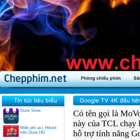
Dune Store
Có tên gọi là MoV
này của TCL chạy h
Miễn phí acc Hdviet
hỗ trợ tính năng G
trên Dune HD