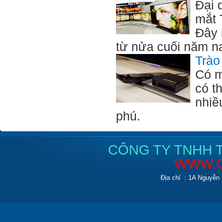
Đại 
mắt 
Đây 
từ nửa cuối năm n
Trào
Có m
có t
nhiề
phú.
CÔNG TY TNHH T
WWW.C
Địa chỉ : 1A Nguyễn